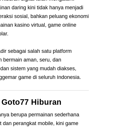
inan daring kini tidak hanya menjadi
teraksi sosial, bahkan peluang ekonomi
ainan kasino virtual, game online
lar.
dir sebagai salah satu platform
n bermain aman, seru, dan
dan sistem yang mudah diakses,
nggemar game di seluruh Indonesia.
 Goto77 Hiburan
hanya berupa permainan sederhana
et dan perangkat mobile, kini game