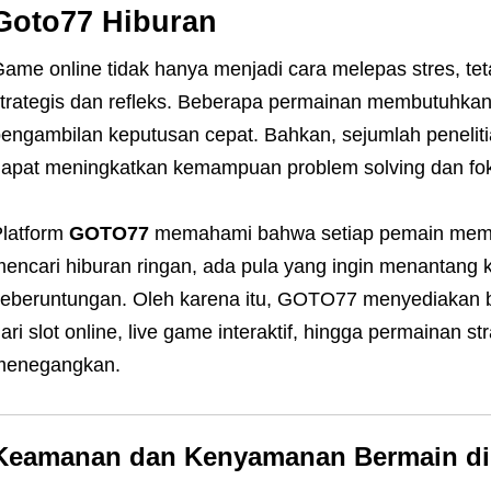
Goto77 Hiburan
ame online tidak hanya menjadi cara melepas stres, tet
trategis dan refleks. Beberapa permainan membutuhkan ke
engambilan keputusan cepat. Bahkan, sejumlah peneli
apat meningkatkan kemampuan problem solving dan fo
latform
GOTO77
memahami bahwa setiap pemain memil
encari hiburan ringan, ada pula yang ingin menantang
eberuntungan. Oleh karena itu, GOTO77 menyediakan b
ari slot online, live game interaktif, hingga permainan s
menegangkan.
Keamanan dan Kenyamanan Bermain di 