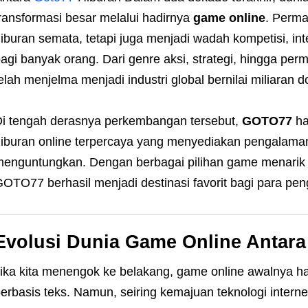
ransformasi besar melalui hadirnya
game online
. Perma
iburan semata, tetapi juga menjadi wadah kompetisi, in
agi banyak orang. Dari genre aksi, strategi, hingga perm
elah menjelma menjadi industri global bernilai miliaran do
i tengah derasnya perkembangan tersebut,
GOTO77
ha
iburan online terpercaya yang menyediakan pengalama
enguntungkan. Dengan berbagai pilihan game menarik 
OTO77 berhasil menjadi destinasi favorit bagi para pe
Evolusi Dunia Game Online Antara
ika kita menengok ke belakang, game online awalnya 
erbasis teks. Namun, seiring kemajuan teknologi intern