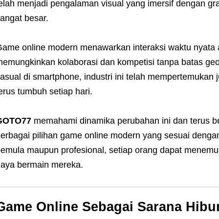
elah menjadi pengalaman visual yang imersif dengan graf
angat besar.
ame online modern menawarkan interaksi waktu nyata a
emungkinkan kolaborasi dan kompetisi tanpa batas geo
asual di smartphone, industri ini telah mempertemukan 
erus tumbuh setiap hari.
GOTO77
memahami dinamika perubahan ini dan terus b
erbagai pilihan game online modern yang sesuai dengan 
emula maupun profesional, setiap orang dapat menem
aya bermain mereka.
Game Online Sebagai Sarana Hibur