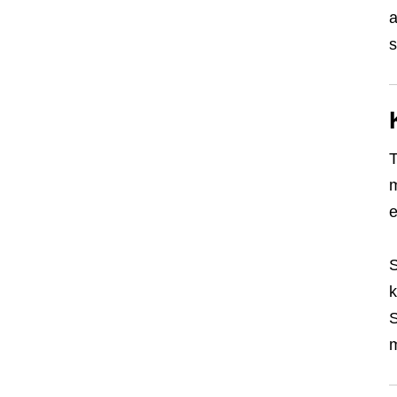
a
s
T
m
e
S
k
S
m