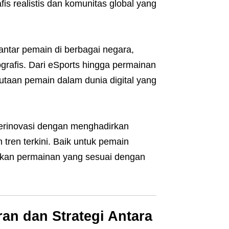
is realistis dan komunitas global yang
ntar pemain di berbagai negara,
grafis. Dari eSports hingga permainan
jutaan pemain dalam dunia digital yang
erinovasi dengan menghadirkan
tren terkini. Baik untuk pemain
ukan permainan yang sesuai dengan
an dan Strategi Antara