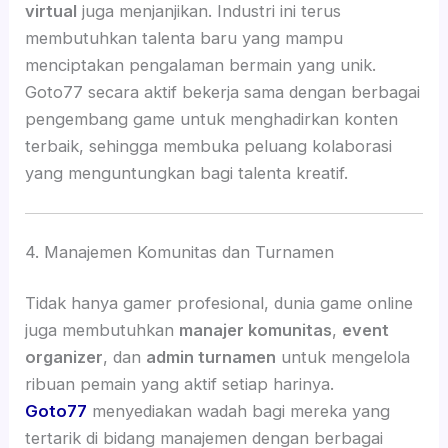
virtual
juga menjanjikan. Industri ini terus
membutuhkan talenta baru yang mampu
menciptakan pengalaman bermain yang unik.
Goto77 secara aktif bekerja sama dengan berbagai
pengembang game untuk menghadirkan konten
terbaik, sehingga membuka peluang kolaborasi
yang menguntungkan bagi talenta kreatif.
4. Manajemen Komunitas dan Turnamen
Tidak hanya gamer profesional, dunia game online
juga membutuhkan
manajer komunitas
,
event
organizer
, dan
admin turnamen
untuk mengelola
ribuan pemain yang aktif setiap harinya.
Goto77
menyediakan wadah bagi mereka yang
tertarik di bidang manajemen dengan berbagai