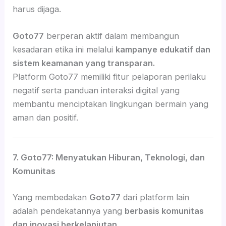
harus dijaga.
Goto77
berperan aktif dalam membangun
kesadaran etika ini melalui
kampanye edukatif dan
sistem keamanan yang transparan.
Platform Goto77 memiliki fitur pelaporan perilaku
negatif serta panduan interaksi digital yang
membantu menciptakan lingkungan bermain yang
aman dan positif.
7. Goto77: Menyatukan Hiburan, Teknologi, dan
Komunitas
Yang membedakan
Goto77
dari platform lain
adalah pendekatannya yang
berbasis komunitas
dan inovasi berkelanjutan.