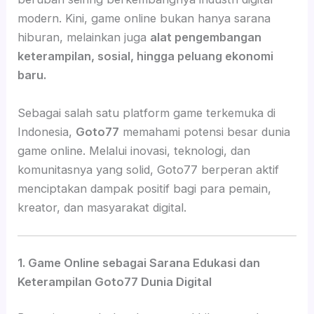
modern. Kini, game online bukan hanya sarana
hiburan, melainkan juga
alat pengembangan
keterampilan, sosial, hingga peluang ekonomi
baru.
Sebagai salah satu platform game terkemuka di
Indonesia,
Goto77
memahami potensi besar dunia
game online. Melalui inovasi, teknologi, dan
komunitasnya yang solid, Goto77 berperan aktif
menciptakan dampak positif bagi para pemain,
kreator, dan masyarakat digital.
1. Game Online sebagai Sarana Edukasi dan
Keterampilan Goto77 Dunia Digital