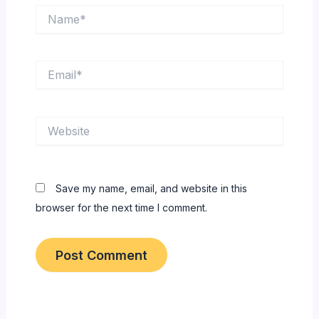
Name*
Email*
Website
Save my name, email, and website in this
browser for the next time I comment.