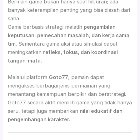
Bermain game bukan hanya soal hiburan; ada
banyak keterampilan penting yang bisa diasah dari
sana.
Game berbasis strategi melatih
pengambilan
keputusan, pemecahan masalah, dan kerja sama
tim.
Sementara game aksi atau simulasi dapat
meningkatkan
refleks, fokus, dan koordinasi
tangan-mata.
Melalui platform
Goto77
, pemain dapat
mengakses berbagai jenis permainan yang
menantang kemampuan berpikir dan berstrategi.
Goto77 secara aktif memilih game yang tidak hanya
seru, tetapi juga memberikan
nilai edukatif dan
pengembangan karakter.