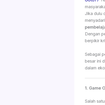
masyaraka
Jika dulu 
menyadari
pembelaj
Dengan p
berpikir k
Sebagai pe
besar ini
dalam eko
1. Game O
Salah sat