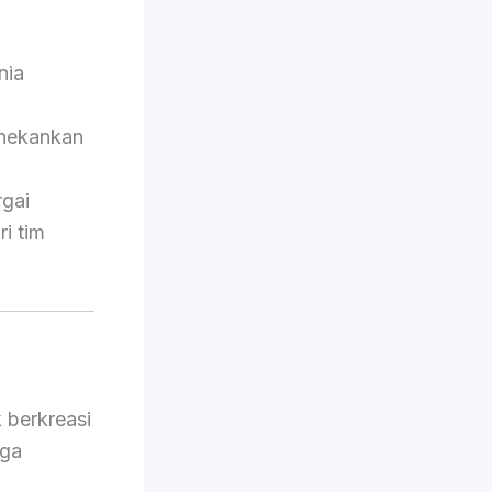
nia
nekankan
rgai
i tim
berkreasi
gga