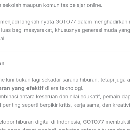
n sekolah maupun komunitas belajar online.
ni menjadi langkah nyata GOTO77 dalam menghadirkan
h luas bagi masyarakat, khususnya generasi muda yan
al.
an
e kini bukan lagi sekadar sarana hiburan, tetapi juga
a
ran yang efektif
di era teknologi.
mbinasi antara keseruan dan nilai edukatif, pemain dap
 penting seperti berpikir kritis, kerja sama, dan kreativi
lopor hiburan digital di Indonesia,
GOTO77
membukti