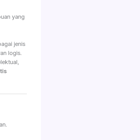
mpuan yang
gai jenis
an logis.
lektual,
tis
an.