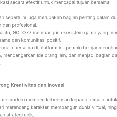
kasi secara efektif untuk mencapai tujuan bersama.
 seperti ini juga merupakan bagian penting dalam du
 dan profesional.
a itu,
GOTO77
membangun ekosistem game yang me
a sama dan komunikasi positif.
rmain bersama di platform ini, pemain belajar mengha
 mendengarkan ide orang lain, dan menjadi bagian dar
.
ong Kreativitas dan Inovasi
me modern memberi kebebasan kepada pemain untuk 
ari merancang karakter, membangun dunia virtual, hin
n strategi unik.