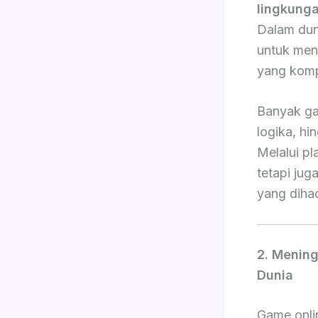
lingkunga
Dalam duni
untuk men
yang komp
Banyak gam
logika, hi
Melalui p
tetapi jug
yang diha
2. Mening
Dunia
Game onli