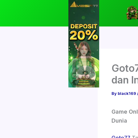
Skip
to
content
Goto7
dan I
By
black169
Game Onli
Dunia
Goto77
Te