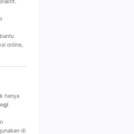
raktif.
m
bantu
i online,
ak hanya
ogi
an
gunakan di