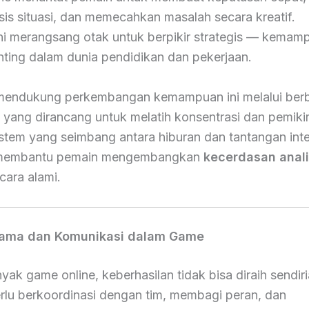
is situasi, dan memecahkan masalah secara kreatif.
ini merangsang otak untuk berpikir strategis — kema
nting dalam dunia pendidikan dan pekerjaan.
endukung perkembangan kemampuan ini melalui berba
yang dirancang untuk melatih konsentrasi dan pemikir
stem yang seimbang antara hiburan dan tantangan inte
embantu pemain mengembangkan
kecerdasan anali
cara alami.
 Sama dan Komunikasi dalam Game
ak game online, keberhasilan tidak bisa diraih sendiri
rlu berkoordinasi dengan tim, membagi peran, dan