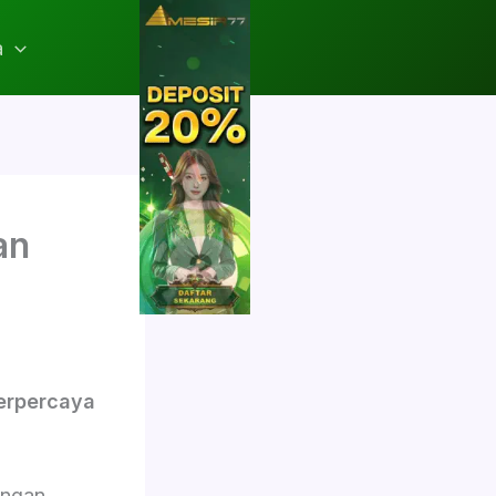
a
an
Terpercaya
angan