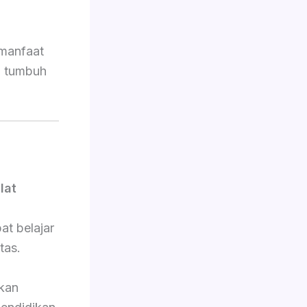
 manfaat
g tumbuh
lat
at belajar
tas.
kan