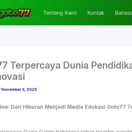
Tentang Kami
Kontak
Bahas
7 Terpercaya Dunia Pendidik
novasi
/
November 5, 2025
ne: Dari Hiburan Menjadi Media Edukasi Goto77 
rpercaya Dunia Dalam beberapa tahun terakhir, pand