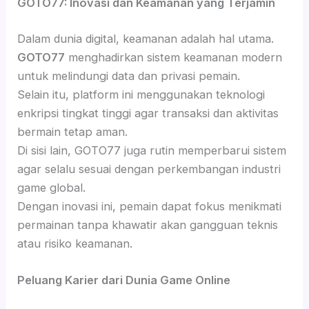
GOTO77: Inovasi dan Keamanan yang Terjamin
Dalam dunia digital, keamanan adalah hal utama.
GOTO77
menghadirkan sistem keamanan modern
untuk melindungi data dan privasi pemain.
Selain itu, platform ini menggunakan teknologi
enkripsi tingkat tinggi agar transaksi dan aktivitas
bermain tetap aman.
Di sisi lain, GOTO77 juga rutin memperbarui sistem
agar selalu sesuai dengan perkembangan industri
game global.
Dengan inovasi ini, pemain dapat fokus menikmati
permainan tanpa khawatir akan gangguan teknis
atau risiko keamanan.
Peluang Karier dari Dunia Game Online