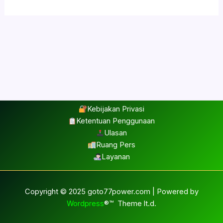
Kebijakan Privasi
Ketentuan Penggunaan
Ulasan
Ruang Pers
Layanan
Copyright © 2025 goto77power.com | Powered by
Wordpress
®™ Theme lt.d.