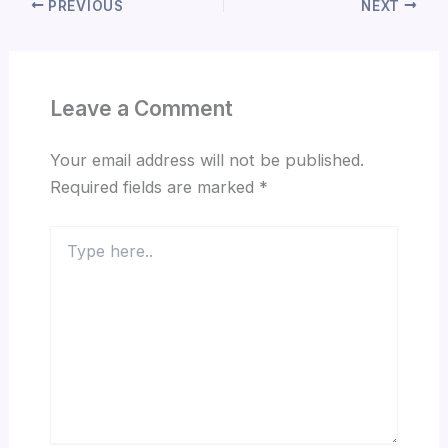
PREVIOUS
NEXT
Leave a Comment
Your email address will not be published.
Required fields are marked
*
Type
here..