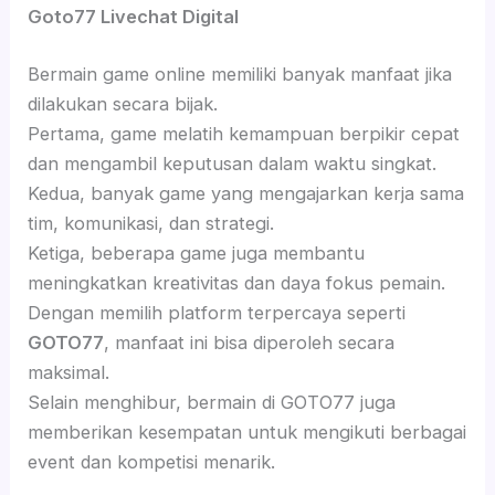
Goto77 Livechat Digital
Bermain game online memiliki banyak manfaat jika
dilakukan secara bijak.
Pertama, game melatih kemampuan berpikir cepat
dan mengambil keputusan dalam waktu singkat.
Kedua, banyak game yang mengajarkan kerja sama
tim, komunikasi, dan strategi.
Ketiga, beberapa game juga membantu
meningkatkan kreativitas dan daya fokus pemain.
Dengan memilih platform terpercaya seperti
GOTO77
, manfaat ini bisa diperoleh secara
maksimal.
Selain menghibur, bermain di GOTO77 juga
memberikan kesempatan untuk mengikuti berbagai
event dan kompetisi menarik.