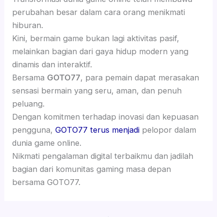
perubahan besar dalam cara orang menikmati
hiburan.
Kini, bermain game bukan lagi aktivitas pasif,
melainkan bagian dari gaya hidup modern yang
dinamis dan interaktif.
Bersama
GOTO77
, para pemain dapat merasakan
sensasi bermain yang seru, aman, dan penuh
peluang.
Dengan komitmen terhadap inovasi dan kepuasan
pengguna,
GOTO77 terus menjadi
pelopor dalam
dunia game online.
Nikmati pengalaman digital terbaikmu dan jadilah
bagian dari komunitas gaming masa depan
bersama GOTO77.