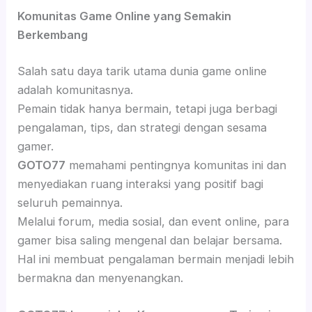
Komunitas Game Online yang Semakin
Berkembang
Salah satu daya tarik utama dunia game online
adalah komunitasnya.
Pemain tidak hanya bermain, tetapi juga berbagi
pengalaman, tips, dan strategi dengan sesama
gamer.
GOTO77
memahami pentingnya komunitas ini dan
menyediakan ruang interaksi yang positif bagi
seluruh pemainnya.
Melalui forum, media sosial, dan event online, para
gamer bisa saling mengenal dan belajar bersama.
Hal ini membuat pengalaman bermain menjadi lebih
bermakna dan menyenangkan.