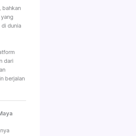
, bahkan
a yang
di dunia
atform
n dari
an
n berjalan
 Maya
nnya