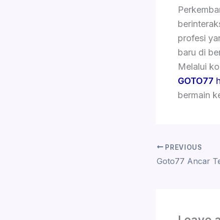
Perkemban
berinterak
profesi ya
baru di be
Melalui k
GOTO77
h
bermain ke
PREVIOUS