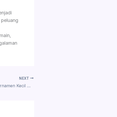
enjadi
a peluang
main,
galaman
NEXT
Goto77 Untuk Turnamen Kecil Menjadi Dunia Digital