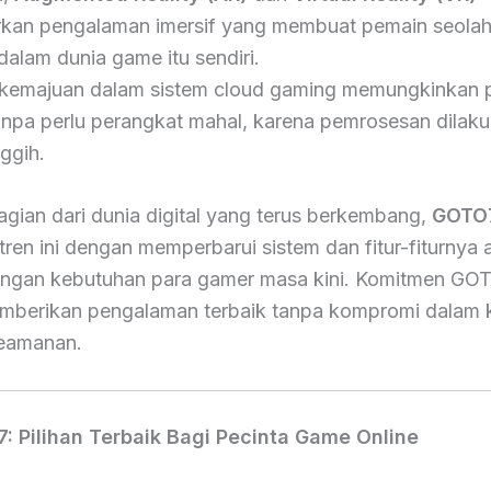
kan pengalaman imersif yang membuat pemain seolah
dalam dunia game itu sendiri.
u, kemajuan dalam sistem cloud gaming memungkinkan
anpa perlu perangkat mahal, karena pemrosesan dilaku
ggih.
gian dari dunia digital yang terus berkembang,
GOTO
tren ini dengan memperbarui sistem dan fitur-fiturnya a
engan kebutuhan para gamer masa kini. Komitmen GO
mberikan pengalaman terbaik tanpa kompromi dalam k
eamanan.
: Pilihan Terbaik Bagi Pecinta Game Online