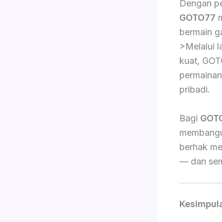
Dengan pen
GOTO77
m
bermain g
>Melalui 
kuat, GOT
permainan
pribadi.
Bagi
GOT
membangun
berhak me
— dan sem
Kesimpul