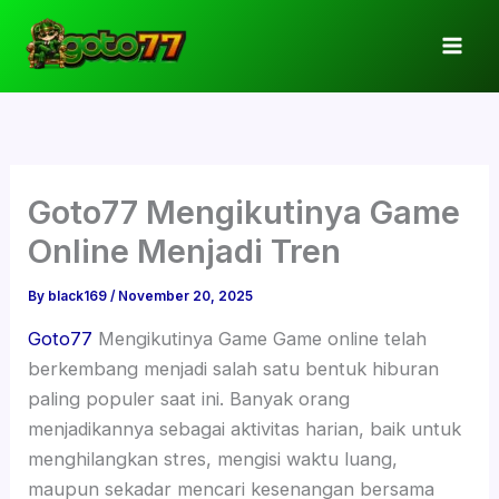
Skip
to
content
Goto77 Mengikutinya Game
Online Menjadi Tren
By
black169
/
November 20, 2025
Goto77
Mengikutinya Game Game online telah
berkembang menjadi salah satu bentuk hiburan
paling populer saat ini. Banyak orang
menjadikannya sebagai aktivitas harian, baik untuk
menghilangkan stres, mengisi waktu luang,
maupun sekadar mencari kesenangan bersama