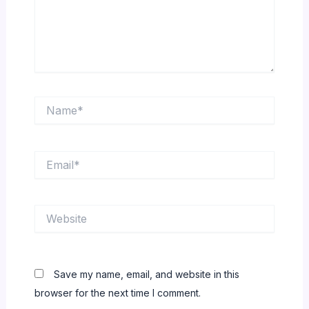
Name*
Email*
Website
Save my name, email, and website in this
browser for the next time I comment.