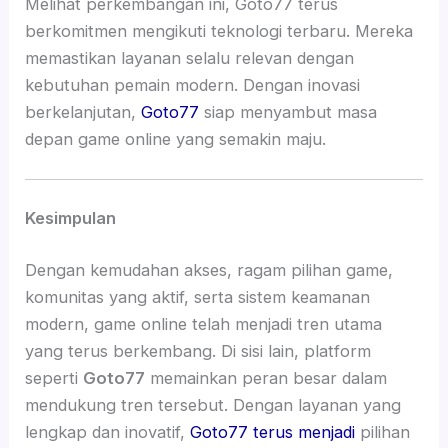
Melihat perkembangan ini, Goto77 terus
berkomitmen mengikuti teknologi terbaru. Mereka
memastikan layanan selalu relevan dengan
kebutuhan pemain modern. Dengan inovasi
berkelanjutan,
Goto77
siap menyambut masa
depan game online yang semakin maju.
Kesimpulan
Dengan kemudahan akses, ragam pilihan game,
komunitas yang aktif, serta sistem keamanan
modern, game online telah menjadi tren utama
yang terus berkembang. Di sisi lain, platform
seperti
Goto77
memainkan peran besar dalam
mendukung tren tersebut. Dengan layanan yang
lengkap dan inovatif,
Goto77 terus menjadi
pilihan