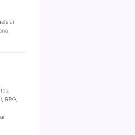
elalui
ana
tas.
i, RPG,
ai