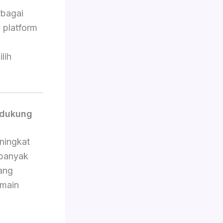
rbagai
 platform
lih
ndukung
ningkat
 banyak
yang
rmain