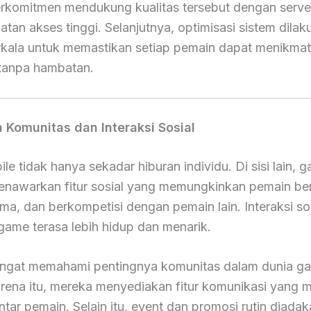
rkomitmen mendukung kualitas tersebut dengan server
tan akses tinggi. Selanjutnya, optimisasi sistem dilak
rkala untuk memastikan setiap pemain dapat menikmati
tanpa hambatan.
Komunitas dan Interaksi Sosial
e tidak hanya sekadar hiburan individu. Di sisi lain, 
nawarkan fitur sosial yang memungkinkan pemain beri
ma, dan berkompetisi dengan pemain lain. Interaksi sosi
ame terasa lebih hidup dan menarik.
ngat memahami pentingnya komunitas dalam dunia g
arena itu, mereka menyediakan fitur komunikasi yang
antar pemain. Selain itu, event dan promosi rutin diada