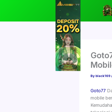
Skip
to
content
Goto
Mobil
By
black169
Goto77
Da
mobile be
Kemudahan