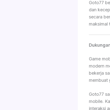
Goto77 be
dan kecepa
secara be
maksimal 
Dukungan 
Game mobil
modern me
bekerja sa
membuat g
Goto77 sa
mobile. K
interaksi 