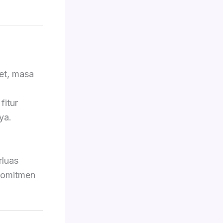
et, masa
fitur
ya.
rluas
rkomitmen