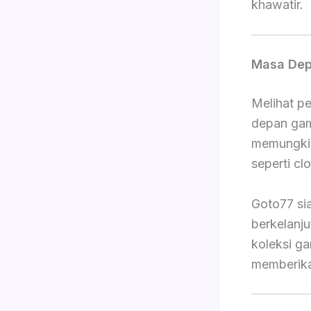
khawatir.
Masa Dep
Melihat p
depan game
memungkink
seperti cl
Goto77 si
berkelanj
koleksi g
memberika