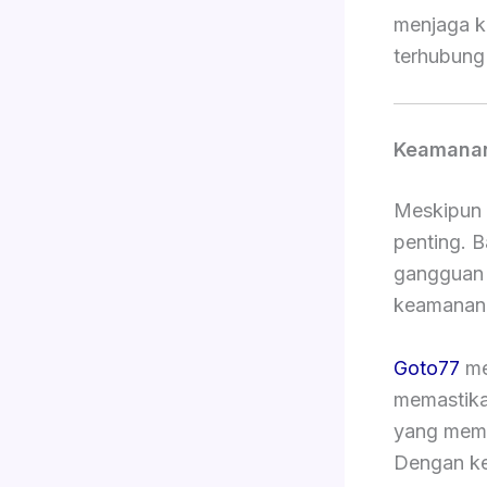
menjaga ko
terhubung
Keamanan
Meskipun 
penting. 
gangguan 
keamanan 
Goto77
me
memastikan
yang mema
Dengan ke