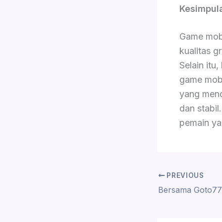
Kesimpul
Game mobil
kualitas g
Selain itu
game mobil
yang mend
dan stabil
pemain ya
PREVIOUS