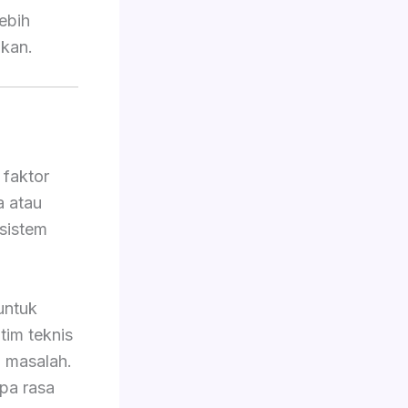
ebih
kan.
faktor
a atau
sistem
untuk
tim teknis
i masalah.
pa rasa