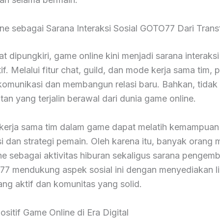
ne sebagai Sarana Interaksi Sosial GOTO77 Dari Trans
t dipungkiri, game online kini menjadi sarana interaksi
if. Melalui fitur chat, guild, dan mode kerja sama tim,
komunikasi dan membangun relasi baru. Bahkan, tidak 
an yang terjalin berawal dari dunia game online.
u, kerja sama tim dalam game dapat melatih kemampuan
 dan strategi pemain. Oleh karena itu, banyak orang 
ne sebagai aktivitas hiburan sekaligus sarana pengem
O77 mendukung aspek sosial ini dengan menyediakan 
ng aktif dan komunitas yang solid.
itif Game Online di Era Digital