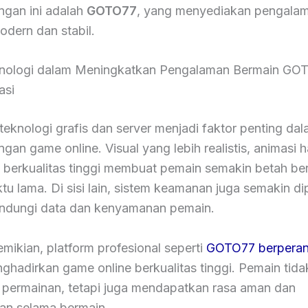
gan ini adalah
GOTO77
, yang menyediakan pengala
odern dan stabil.
nologi dalam Meningkatkan Pengalaman Bermain GOT
asi
eknologi grafis dan server menjadi faktor penting da
an game online. Visual yang lebih realistis, animasi ha
a berkualitas tinggi membuat pemain semakin betah be
u lama. Di sisi lain, sistem keamanan juga semakin di
indungi data dan kenyamanan pemain.
ikian, platform profesional seperti
GOTO77 berperan
ghadirkan game online berkualitas tinggi. Pemain tid
 permainan, tetapi juga mendapatkan rasa aman dan
n selama bermain.