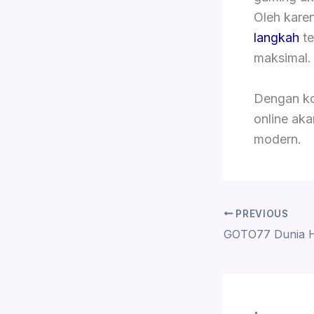
Oleh karen
langkah
te
maksimal.
Dengan ko
online aka
modern.
PREVIOUS