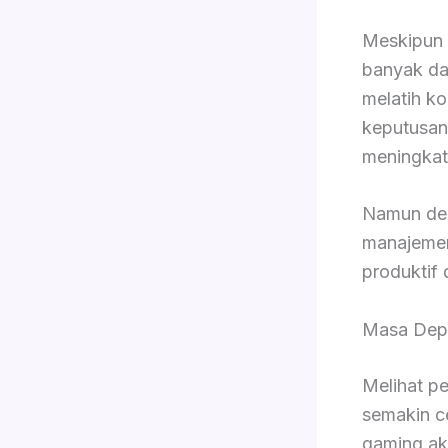
Meskipun 
banyak dam
melatih k
keputusan.
meningkat
Namun dem
manajemen
produktif
Masa Depa
Melihat p
semakin ce
gaming ak