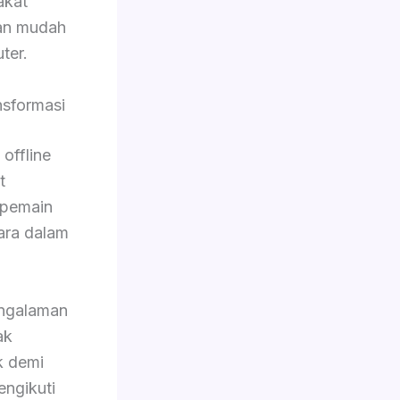
akat
gan mudah
ter.
nsformasi
offline
t
 pemain
ara dalam
engalaman
ak
k demi
engikuti