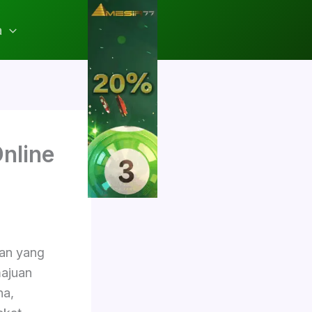
a
nline
an yang
majuan
na,