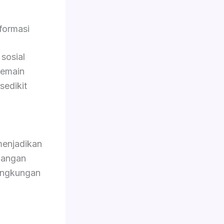
formasi
 sosial
 pemain
sedikit
menjadikan
bangan
lingkungan