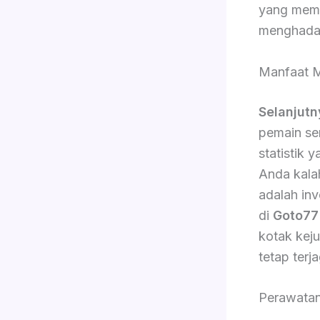
yang memil
menghadap
Manfaat M
Selanjutn
pemain ser
statistik 
Anda kala
adalah in
di
Goto77
kotak keju
tetap terj
Perawatan