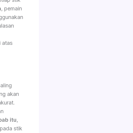
n
, pemain
nggunakan
ulasan
 atas
aling
ang akan
kurat.
an
bab itu
,
pada stik