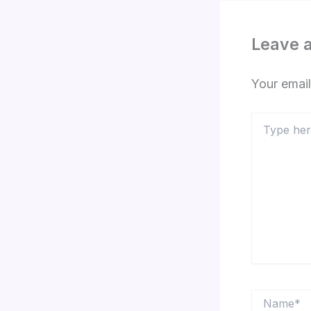
Leave 
Your email
Type
here..
Name*