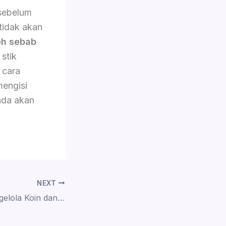
 sebelum
 tidak akan
eh sebab
stik
 cara
mengisi
nda akan
NEXT
Tips Goto77 Mengelola Koin dan Chips di 8 Ball Pool