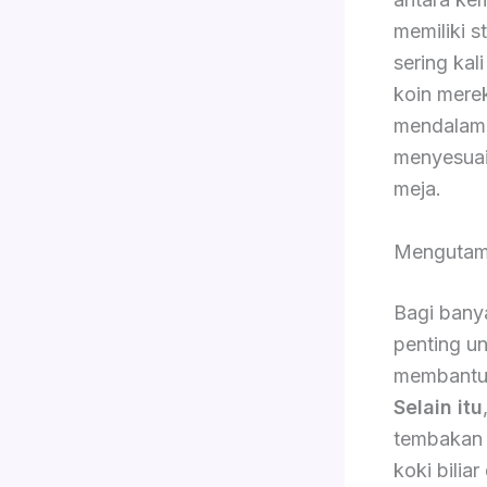
memiliki st
sering ka
koin mere
mendalam m
menyesuaik
meja.
Mengutama
Bagi banya
penting un
membantu 
Selain itu
tembakan 
koki biliar