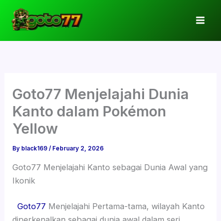
Skip
to
content
Goto77 Menjelajahi Dunia
Kanto dalam Pokémon
Yellow
By
black169
/
February 2, 2026
Goto77 Menjelajahi Kanto sebagai Dunia Awal yang
Ikonik
Goto77
Menjelajahi Pertama-tama, wilayah Kanto
diperkenalkan sebagai dunia awal dalam seri