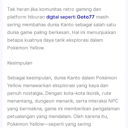
Tak heran jika komunitas retro gaming dan
platform hiburan
digital seperti
Goto77
masih
sering membahas dunia Kanto sebagai salah satu
dunia game paling berkesan. Hal ini menunjukkan
betapa kuatnya daya tarik eksplorasi dalam
Pokémon Yellow.
Kesimpulan
Sebagai kesimpulan, dunia Kanto dalam Pokémon
Yellow menawarkan eksplorasi yang kaya dan
penuh nostalgia. Dengan kota-kota ikonik, rute
menantang, dungeon menarik, serta interaksi NPC
yang bermakna, game ini memberikan pengalaman
petualangan yang mendalam. Oleh karena itu,
Pokémon Yellow—seperti yang sering