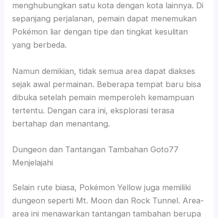
menghubungkan satu kota dengan kota lainnya. Di
sepanjang perjalanan, pemain dapat menemukan
Pokémon liar dengan tipe dan tingkat kesulitan
yang berbeda.
Namun demikian, tidak semua area dapat diakses
sejak awal permainan. Beberapa tempat baru bisa
dibuka setelah pemain memperoleh kemampuan
tertentu. Dengan cara ini, eksplorasi terasa
bertahap dan menantang.
Dungeon dan Tantangan Tambahan Goto77
Menjelajahi
Selain rute biasa, Pokémon Yellow juga memiliki
dungeon seperti Mt. Moon dan Rock Tunnel. Area-
area ini menawarkan tantangan tambahan berupa