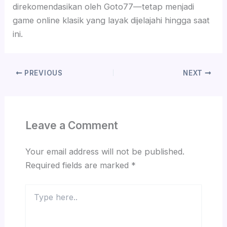
direkomendasikan oleh Goto77—tetap menjadi
game online klasik yang layak dijelajahi hingga saat
ini.
PREVIOUS
NEXT
Leave a Comment
Your email address will not be published.
Required fields are marked
*
Type
here..