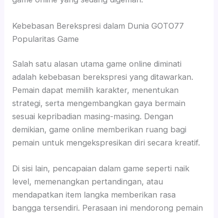
Kebebasan Berekspresi dalam Dunia GOTO77
Popularitas Game
Salah satu alasan utama game online diminati
adalah kebebasan berekspresi yang ditawarkan.
Pemain dapat memilih karakter, menentukan
strategi, serta mengembangkan gaya bermain
sesuai kepribadian masing-masing. Dengan
demikian, game online memberikan ruang bagi
pemain untuk mengekspresikan diri secara kreatif.
Di sisi lain, pencapaian dalam game seperti naik
level, memenangkan pertandingan, atau
mendapatkan item langka memberikan rasa
bangga tersendiri. Perasaan ini mendorong pemain