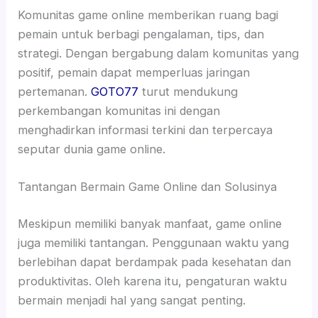
Komunitas game online memberikan ruang bagi
pemain untuk berbagi pengalaman, tips, dan
strategi. Dengan bergabung dalam komunitas yang
positif, pemain dapat memperluas jaringan
pertemanan.
GOTO77
turut mendukung
perkembangan komunitas ini dengan
menghadirkan informasi terkini dan terpercaya
seputar dunia game online.
Tantangan Bermain Game Online dan Solusinya
Meskipun memiliki banyak manfaat, game online
juga memiliki tantangan. Penggunaan waktu yang
berlebihan dapat berdampak pada kesehatan dan
produktivitas. Oleh karena itu, pengaturan waktu
bermain menjadi hal yang sangat penting.