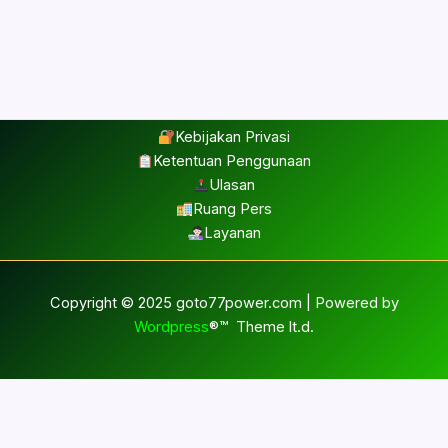
Kebijakan Privasi
Ketentuan Penggunaan
Ulasan
Ruang Pers
Layanan
Copyright © 2025 goto77power.com | Powered by
Wordpress
®™ Theme lt.d.