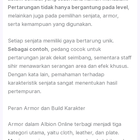
Pertarungan tidak hanya bergantung pada level
,
melainkan juga pada pemilihan senjata, armor,
serta kemampuan yang digunakan.
Setiap senjata memiliki gaya bertarung unik.
Sebagai contoh
, pedang cocok untuk
pertarungan jarak dekat seimbang, sementara staff
sihir menawarkan serangan area dan efek khusus.
Dengan kata lain, pemahaman terhadap
karakteristik senjata sangat menentukan hasil
pertempuran.
Peran Armor dan Build Karakter
Armor dalam Albion Online terbagi menjadi tiga
kategori utama, yaitu cloth, leather, dan plate.