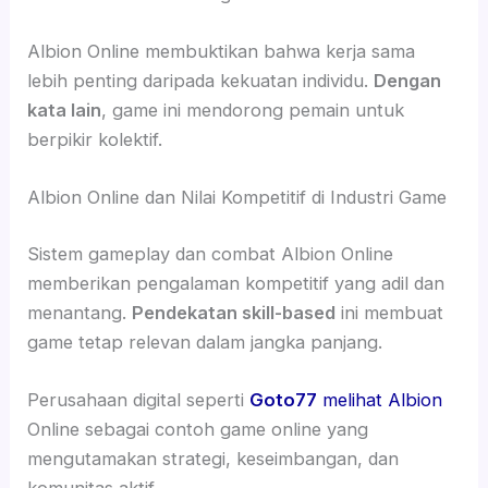
Albion Online membuktikan bahwa kerja sama
lebih penting daripada kekuatan individu.
Dengan
kata lain
, game ini mendorong pemain untuk
berpikir kolektif.
Albion Online dan Nilai Kompetitif di Industri Game
Sistem gameplay dan combat Albion Online
memberikan pengalaman kompetitif yang adil dan
menantang.
Pendekatan skill-based
ini membuat
game tetap relevan dalam jangka panjang.
Perusahaan digital seperti
Goto77
melihat Albion
Online sebagai contoh game online yang
mengutamakan strategi, keseimbangan, dan