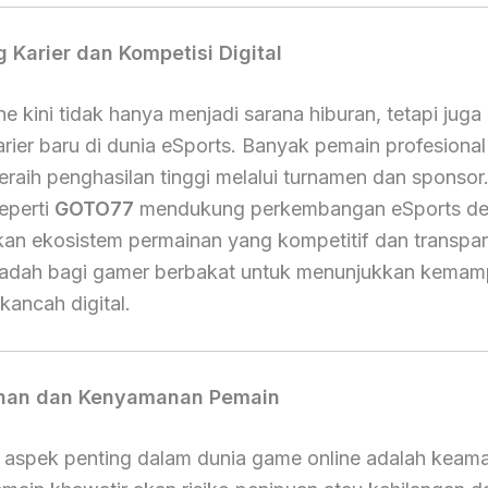
g Karier dan Kompetisi Digital
e kini tidak hanya menjadi sarana hiburan, tetapi ju
rier baru di dunia eSports. Banyak pemain profesiona
eraih penghasilan tinggi melalui turnamen dan sponsor
eperti
GOTO77
mendukung perkembangan eSports d
an ekosistem permainan yang kompetitif dan transpara
adah bagi gamer berbakat untuk menunjukkan kema
kancah digital.
nan dan Kenyamanan Pemain
u aspek penting dalam dunia game online adalah keam