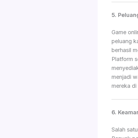
5. Peluan
Game onlin
peluang ka
berhasil m
Platform s
menyediak
menjadi w
mereka di 
6. Keama
Salah sat