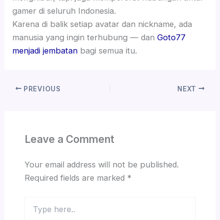
gamer di seluruh Indonesia.
Karena di balik setiap avatar dan nickname, ada
manusia yang ingin terhubung — dan
Goto77
menjadi jembatan
bagi semua itu.
PREVIOUS
NEXT
Leave a Comment
Your email address will not be published.
Required fields are marked
*
Type
here..