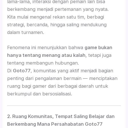
lama-lama, interaksi dengan pemain lain bisa
berkembang menjadi pertemanan yang nyata.
Kita mulai mengenal rekan satu tim, berbagi
strategi, bercanda, hingga saling mendukung
dalam turnamen.
Fenomena ini menunjukkan bahwa
game bukan
hanya tentang menang atau kalah
, tetapi juga
tentang membangun hubungan.
Di
Goto77
, komunitas yang aktif menjadi bagian
penting dari pengalaman bermain — menciptakan
ruang bagi gamer dari berbagai daerah untuk
berkumpul dan bersosialisasi.
2. Ruang Komunitas, Tempat Saling Belajar dan
Berkembang Mana Persahabatan Goto77