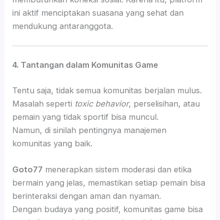
ini aktif menciptakan suasana yang sehat dan
mendukung antaranggota.
4. Tantangan dalam Komunitas Game
Tentu saja, tidak semua komunitas berjalan mulus.
Masalah seperti
toxic behavior
, perselisihan, atau
pemain yang tidak sportif bisa muncul.
Namun, di sinilah pentingnya manajemen
komunitas yang baik.
Goto77
menerapkan sistem moderasi dan etika
bermain yang jelas, memastikan setiap pemain bisa
berinteraksi dengan aman dan nyaman.
Dengan budaya yang positif, komunitas game bisa