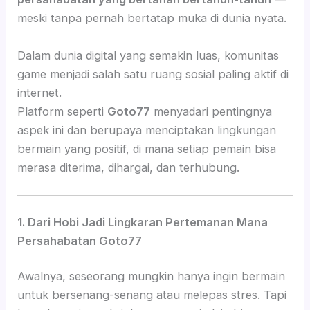
meski tanpa pernah bertatap muka di dunia nyata.
Dalam dunia digital yang semakin luas, komunitas
game menjadi salah satu ruang sosial paling aktif di
internet.
Platform seperti
Goto77
menyadari pentingnya
aspek ini dan berupaya menciptakan lingkungan
bermain yang positif, di mana setiap pemain bisa
merasa diterima, dihargai, dan terhubung.
1. Dari Hobi Jadi Lingkaran Pertemanan Mana
Persahabatan Goto77
Awalnya, seseorang mungkin hanya ingin bermain
untuk bersenang-senang atau melepas stres. Tapi