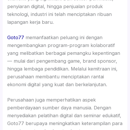
penyiaran digital, hingga penjualan produk
teknologi, industri ini telah menciptakan ribuan
lapangan kerja baru.
Goto77
memanfaatkan peluang ini dengan
mengembangkan program-program kolaboratif
yang melibatkan berbagai pemangku kepentingan
— mulai dari pengembang game, brand sponsor,
hingga lembaga pendidikan. Melalui kemitraan ini,
perusahaan membantu menciptakan rantai
ekonomi digital yang kuat dan berkelanjutan.
Perusahaan juga memperhatikan aspek
pemberdayaan sumber daya manusia. Dengan
menyediakan pelatihan digital dan seminar edukatif,
Goto77 berupaya meningkatkan keterampilan para