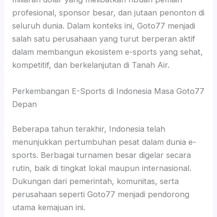
profesional, sponsor besar, dan jutaan penonton di
seluruh dunia. Dalam konteks ini, Goto77 menjadi
salah satu perusahaan yang turut berperan aktif
dalam membangun ekosistem e-sports yang sehat,
kompetitif, dan berkelanjutan di Tanah Air.
Perkembangan E-Sports di Indonesia Masa Goto77
Depan
Beberapa tahun terakhir, Indonesia telah
menunjukkan pertumbuhan pesat dalam dunia e-
sports. Berbagai turnamen besar digelar secara
rutin, baik di tingkat lokal maupun internasional.
Dukungan dari pemerintah, komunitas, serta
perusahaan seperti Goto77 menjadi pendorong
utama kemajuan ini.