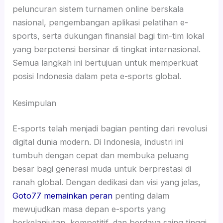
peluncuran sistem turnamen online berskala
nasional, pengembangan aplikasi pelatihan e-
sports, serta dukungan finansial bagi tim-tim lokal
yang berpotensi bersinar di tingkat internasional.
Semua langkah ini bertujuan untuk memperkuat
posisi Indonesia dalam peta e-sports global.
Kesimpulan
E-sports telah menjadi bagian penting dari revolusi
digital dunia modern. Di Indonesia, industri ini
tumbuh dengan cepat dan membuka peluang
besar bagi generasi muda untuk berprestasi di
ranah global. Dengan dedikasi dan visi yang jelas,
Goto77 memainkan peran
penting dalam
mewujudkan masa depan e-sports yang
berkelanjutan, kompetitif, dan berdaya saing tinggi.