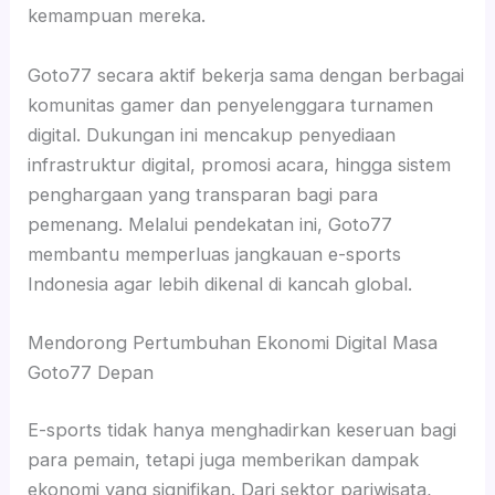
kemampuan mereka.
Goto77 secara aktif bekerja sama dengan berbagai
komunitas gamer dan penyelenggara turnamen
digital. Dukungan ini mencakup penyediaan
infrastruktur digital, promosi acara, hingga sistem
penghargaan yang transparan bagi para
pemenang. Melalui pendekatan ini, Goto77
membantu memperluas jangkauan e-sports
Indonesia agar lebih dikenal di kancah global.
Mendorong Pertumbuhan Ekonomi Digital Masa
Goto77 Depan
E-sports tidak hanya menghadirkan keseruan bagi
para pemain, tetapi juga memberikan dampak
ekonomi yang signifikan. Dari sektor pariwisata,