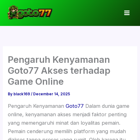
Skip
to
content
Pengaruh Kenyamanan
Goto77 Akses terhadap
Game Online
By
black169
/
December 14, 2025
Pengaruh Kenyamanan
Goto77
Dalam dunia game
online, kenyamanan akses menjadi faktor penting
yang memengaruhi minat dan loyalitas pemain.
Pemain cenderung memilih platform yang mudah
diakses tanpa proses yang rumit. Oleh karena itu,