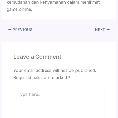
kemudahan dan kenyamanan dalam menikmati
game online.
PREVIOUS
NEXT
Leave a Comment
Your email address will not be published.
Required fields are marked
*
Type
here..