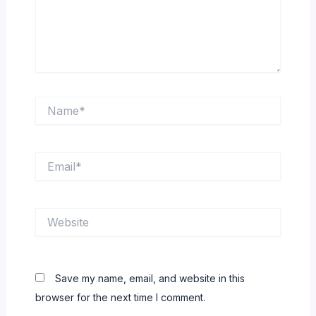
Name*
Email*
Website
Save my name, email, and website in this
browser for the next time I comment.