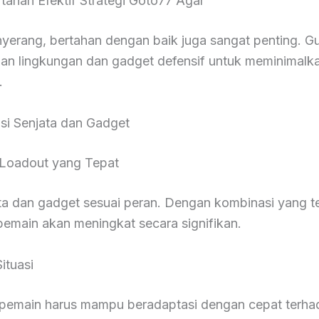
tahan Efektif Strategi Goto77 Agar
nyerang, bertahan dengan baik juga sangat penting. 
gan lingkungan dan gadget defensif untuk meminimalk
.
asi Senjata dan Gadget
 Loadout yang Tepat
ata dan gadget sesuai peran. Dengan kombinasi yang t
pemain akan meningkat secara signifikan.
ituasi
u, pemain harus mampu beradaptasi dengan cepat terh