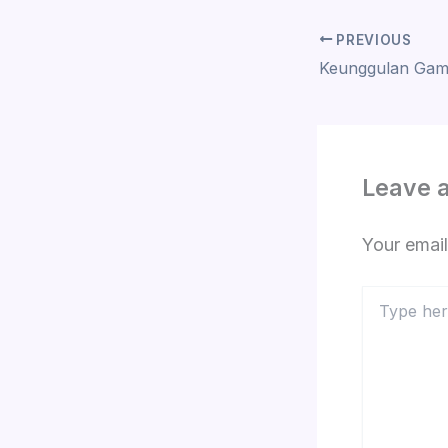
PREVIOUS
Leave 
Your email
Type
here..