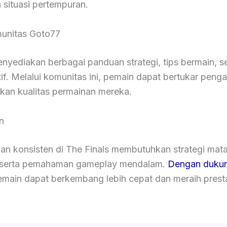
 situasi pertempuran.
unitas Goto77
nyediakan berbagai panduan strategi, tips bermain, s
tif. Melalui komunitas ini, pemain dapat bertukar pen
kan kualitas permainan mereka.
n
n konsisten di The Finals membutuhkan strategi mata
 serta pemahaman gameplay mendalam.
Dengan duku
emain dapat berkembang lebih cepat dan meraih prest