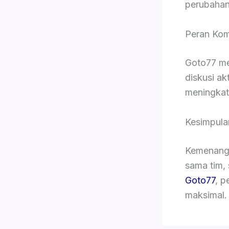
perubahan
Peran Kom
Goto77 me
diskusi ak
meningkat
Kesimpula
Kemenanga
sama tim,
Goto77
, p
maksimal.