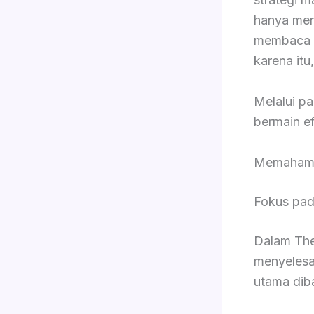
hanya men
membaca si
karena itu
Melalui p
bermain ef
Memahami 
Fokus pad
Dalam The
menyelesa
utama dib