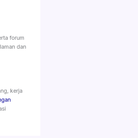
erta forum
galaman dan
ng, kerja
ngan
asi