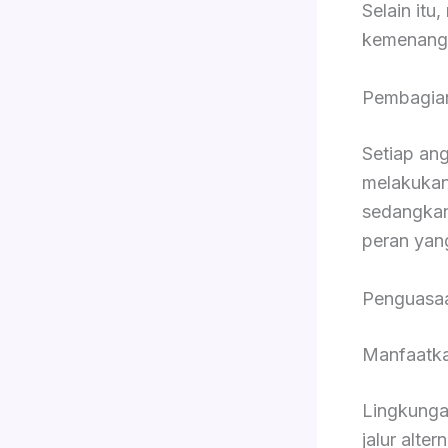
Selain itu
kemenanga
Pembagian
Setiap ang
melakukan
sedangkan
peran yang
Penguasaa
Manfaatka
Lingkunga
jalur alte