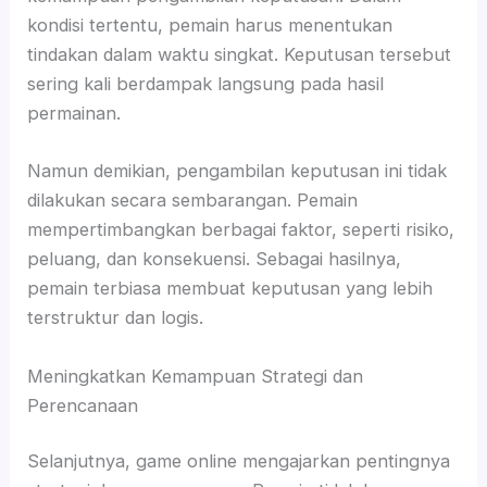
kondisi tertentu, pemain harus menentukan
tindakan dalam waktu singkat. Keputusan tersebut
sering kali berdampak langsung pada hasil
permainan.
Namun demikian, pengambilan keputusan ini tidak
dilakukan secara sembarangan. Pemain
mempertimbangkan berbagai faktor, seperti risiko,
peluang, dan konsekuensi. Sebagai hasilnya,
pemain terbiasa membuat keputusan yang lebih
terstruktur dan logis.
Meningkatkan Kemampuan Strategi dan
Perencanaan
Selanjutnya, game online mengajarkan pentingnya