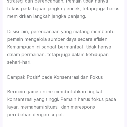
strategi dan perencanaan. Pemain tidak hanya
fokus pada tujuan jangka pendek, tetapi juga harus
memikirkan langkah jangka panjang.
Di sisi lain, perencanaan yang matang membantu
pemain mengelola sumber daya secara efisien.
Kemampuan ini sangat bermanfaat, tidak hanya
dalam permainan, tetapi juga dalam kehidupan
sehari-hari.
Dampak Positif pada Konsentrasi dan Fokus
Bermain game online membutuhkan tingkat
konsentrasi yang tinggi. Pemain harus fokus pada
layar, memahami situasi, dan merespons
perubahan dengan cepat.