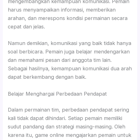
mengembangkan kemampuan komunikasi. Pemain
harus menyampaikan informasi, memberikan
arahan, dan merespons kondisi permainan secara
cepat dan jelas.
Namun demikian, komunikasi yang baik tidak hanya
soal berbicara. Pemain juga belajar mendengarkan
dan memahami pesan dari anggota tim lain.
Sebagai hasilnya, kemampuan komunikasi dua arah
dapat berkembang dengan baik.
Belajar Menghargai Perbedaan Pendapat
Dalam permainan tim, perbedaan pendapat sering
kali tidak dapat dihindari. Setiap pemain memiliki
sudut pandang dan strategi masing-masing. Oleh
karena itu, game online mengajarkan pemain untuk