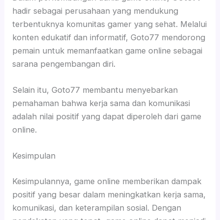
hadir sebagai perusahaan yang mendukung
terbentuknya komunitas gamer yang sehat. Melalui
konten edukatif dan informatif, Goto77 mendorong
pemain untuk memanfaatkan game online sebagai
sarana pengembangan diri.
Selain itu, Goto77 membantu menyebarkan
pemahaman bahwa kerja sama dan komunikasi
adalah nilai positif yang dapat diperoleh dari game
online.
Kesimpulan
Kesimpulannya, game online memberikan dampak
positif yang besar dalam meningkatkan kerja sama,
komunikasi, dan keterampilan sosial. Dengan