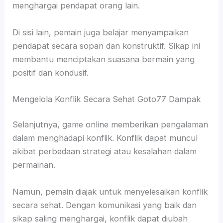
menghargai pendapat orang lain.
Di sisi lain, pemain juga belajar menyampaikan
pendapat secara sopan dan konstruktif. Sikap ini
membantu menciptakan suasana bermain yang
positif dan kondusif.
Mengelola Konflik Secara Sehat Goto77 Dampak
Selanjutnya, game online memberikan pengalaman
dalam menghadapi konflik. Konflik dapat muncul
akibat perbedaan strategi atau kesalahan dalam
permainan.
Namun, pemain diajak untuk menyelesaikan konflik
secara sehat. Dengan komunikasi yang baik dan
sikap saling menghargai, konflik dapat diubah